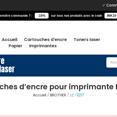
Commandez a
remière commande ? :
-10%
sur tous nos produits avec le code
INK10
Accueil
Cartouches d'encre
Toners laser
Papier
Imprimantes
re
laser
ches d’encre pour imprimante 
Accueil
BROTHER
LC-3217