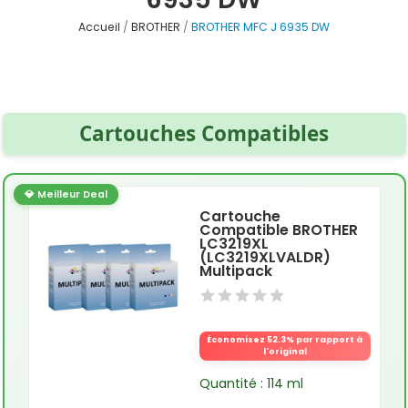
Accueil
BROTHER
BROTHER MFC J 6935 DW
Cartouches Compatibles
💎 Meilleur Deal
Cartouche
Compatible BROTHER
LC3219XL
(LC3219XLVALDR)
Multipack
Économisez 52.3% par rapport à
l'original
Quantité : 114 ml