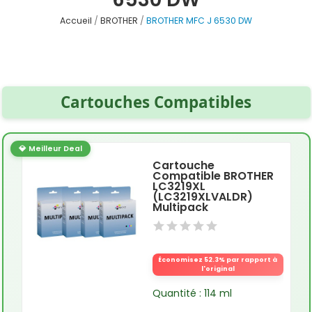
Accueil
BROTHER
BROTHER MFC J 6530 DW
Cartouches Compatibles
💎 Meilleur Deal
Cartouche
Compatible BROTHER
LC3219XL
(LC3219XLVALDR)
Multipack
Économisez 52.3% par rapport à
l'original
Quantité : 114 ml