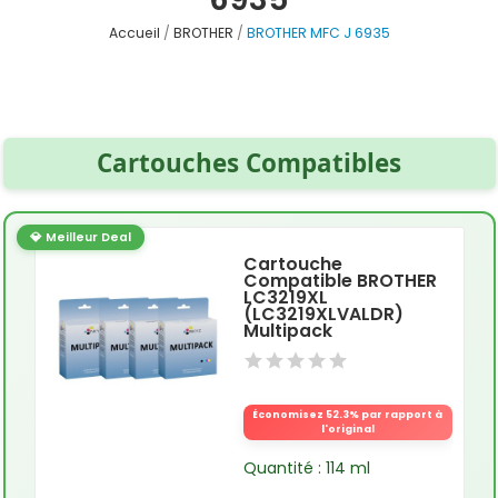
Accueil
BROTHER
BROTHER MFC J 6935
Cartouches Compatibles
💎 Meilleur Deal
Cartouche
Compatible BROTHER
LC3219XL
(LC3219XLVALDR)
Multipack
Économisez 52.3% par rapport à
l'original
Quantité : 114 ml