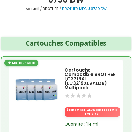
Accueil
BROTHER
BROTHER MFC J 6730 DW
Cartouches Compatibles
💎 Meilleur Deal
Cartouche
Compatible BROTHER
LC3219XL
(LC3219XLVALDR)
Multipack
Économisez 52.3% par rapport à
l'original
Quantité : 114 ml