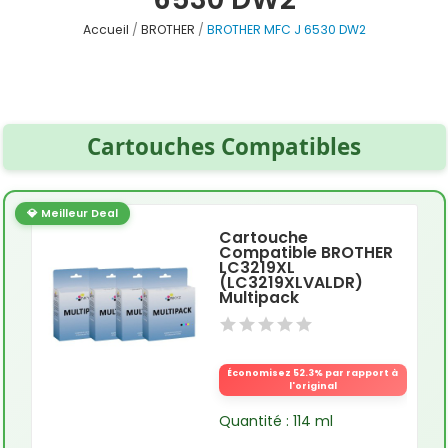
Accueil
BROTHER
BROTHER MFC J 6530 DW2
Cartouches Compatibles
💎 Meilleur Deal
Cartouche
Compatible BROTHER
LC3219XL
(LC3219XLVALDR)
Multipack
Économisez 52.3% par rapport à
l'original
Quantité : 114 ml