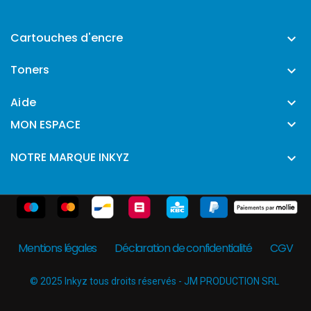
Cartouches d'encre

Toners

Aide


MON ESPACE
NOTRE MARQUE INKYZ

Mentions légales
Déclaration de confidentialité
CGV
© 2025 Inkyz tous droits réservés - JM PRODUCTION SRL