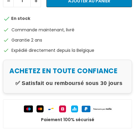
AJOUTER AU PANIER

En stock
check
Commande maintenant, livré
check
Garantie 2 ans
check
Expédié directement depuis la Belgique
ACHETEZ EN TOUTE CONFIANCE
✅ Satisfait ou remboursé sous 30 jours
Paiement 100% sécurisé