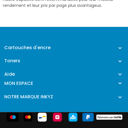
rendement et leur prix par page plus avantageux.
Cartouches d'encre

Toners

Aide


MON ESPACE
NOTRE MARQUE INKYZ
