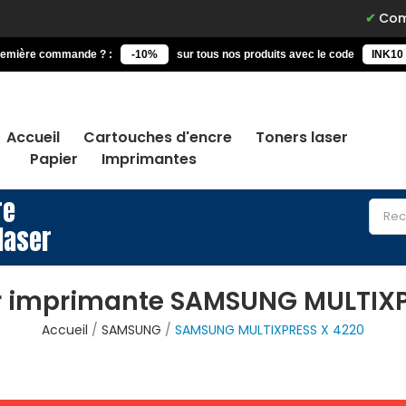
Commandez
remière commande ? :
-10%
sur tous nos produits avec le code
INK10
Accueil
Cartouches d'encre
Toners laser
Papier
Imprimantes
re
laser
r imprimante SAMSUNG MULTIXP
Accueil
SAMSUNG
SAMSUNG MULTIXPRESS X 4220