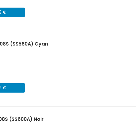
09 €
08S (SS560A) Cyan
09 €
8S (SS600A) Noir