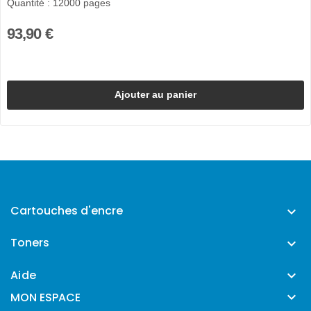
Quantité : 12000 pages
93,90 €
Ajouter au panier
Cartouches d'encre

Toners

Aide


MON ESPACE