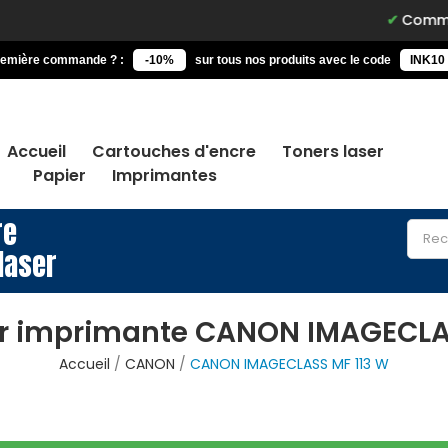
Commandez av
remière commande ? :
-10%
sur tous nos produits avec le code
INK10
Accueil
Cartouches d'encre
Toners laser
Papier
Imprimantes
re
laser
r imprimante CANON IMAGECLA
Accueil
CANON
CANON IMAGECLASS MF 113 W