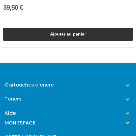
39,50 €
Ajouter au panier
Cartouches d'encre

Toners

Aide


MON ESPACE