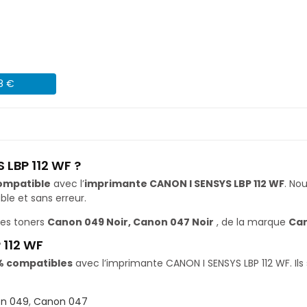
08 €
 LBP 112 WF ?
ompatible
avec l’
imprimante CANON I SENSYS LBP 112 WF
. No
le et sans erreur.
les toners
Canon 049 Noir, Canon 047 Noir
, de la marque
Ca
 112 WF
% compatibles
avec l’imprimante CANON I SENSYS LBP 112 WF. Ils
n 049
,
Canon 047