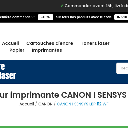
Commandez avant 15h, livré demain
remière commande ? :
-10%
sur tous nos produits avec le code
INK10
Accueil
Cartouches d'encre
Toners laser
Papier
Imprimantes
re
laser
ur imprimante CANON I SENSYS 
Accueil
CANON
CANON I SENSYS LBP 112 WF