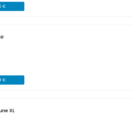
5 €
ir
9 €
une XL