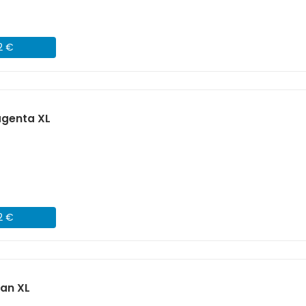
2 €
agenta XL
2 €
an XL