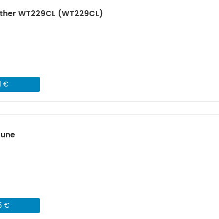
rother WT229CL (WT229CL)
1 €
aune
5 €