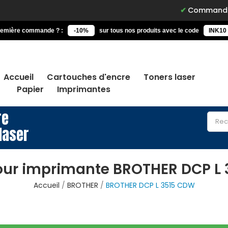
Commandez avant 15h, 
remière commande ? :
-10%
sur tous nos produits avec le code
INK10
Accueil
Cartouches d'encre
Toners laser
Papier
Imprimantes
re
laser
our imprimante BROTHER DCP L
Accueil
BROTHER
BROTHER DCP L 3515 CDW