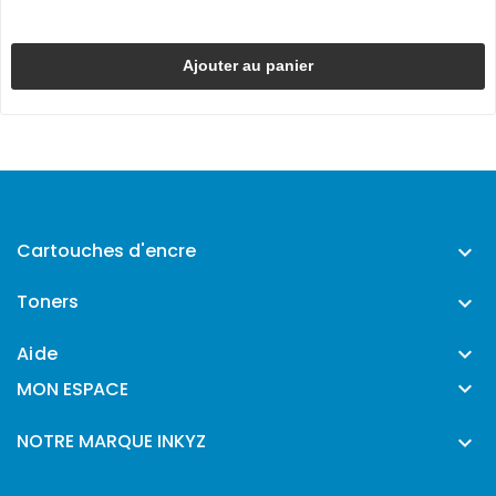
Ajouter au panier
Cartouches d'encre

Toners

Aide


MON ESPACE
NOTRE MARQUE INKYZ
