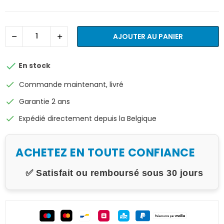
AJOUTER AU PANIER

En stock
check
Commande maintenant, livré
check
Garantie 2 ans
check
Expédié directement depuis la Belgique
ACHETEZ EN TOUTE CONFIANCE
✅ Satisfait ou remboursé sous 30 jours