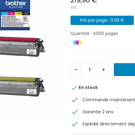
219,90 €
TTC
Prix par page : 0.05 €
Quantité : 4000 pages

En stock
check
Commande maintenant, 
check
Garantie 2 ans
check
Expédié directement depu