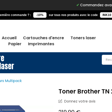
Commandez avant 15h, livré d
remière commande ? :
-10%
sur tous nos produits avec le code
INK10
Accueil
Cartouches d'encre
Toners laser
Papier
Imprimantes
re
laser
rs Multipack
Toner Brother TN
Donnez votre avis