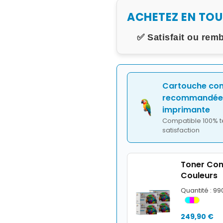
ACHETEZ EN TO
✅ Satisfait ou rem
Cartouche co
recommandée 
imprimante
Compatible 100% t
satisfaction
Toner Com
Couleurs
Quantité : 9
249,90 €