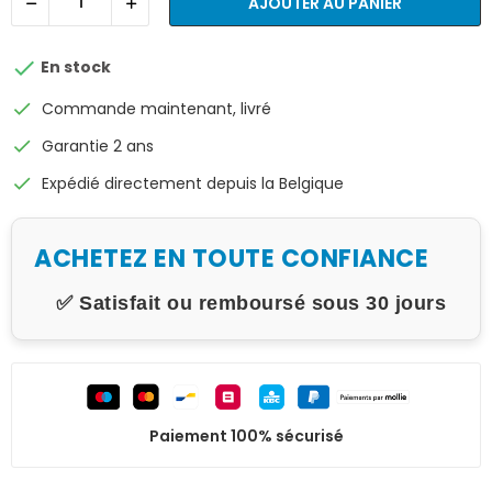
AJOUTER AU PANIER

En stock
check
Commande maintenant, livré
check
Garantie 2 ans
check
Expédié directement depuis la Belgique
ACHETEZ EN TOUTE CONFIANCE
✅ Satisfait ou remboursé sous 30 jours
Paiement 100% sécurisé