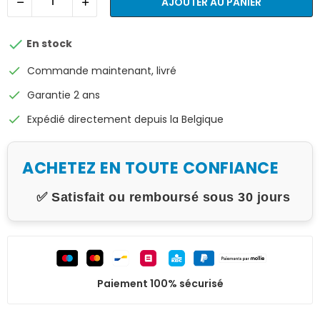
AJOUTER AU PANIER

En stock
check
Commande maintenant, livré
check
Garantie 2 ans
check
Expédié directement depuis la Belgique
ACHETEZ EN TOUTE CONFIANCE
✅ Satisfait ou remboursé sous 30 jours
Paiement 100% sécurisé