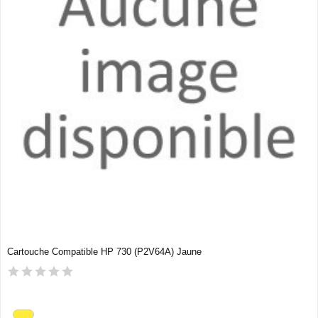
Cartouche Compatible HP 730 (P2V64A) Jaune