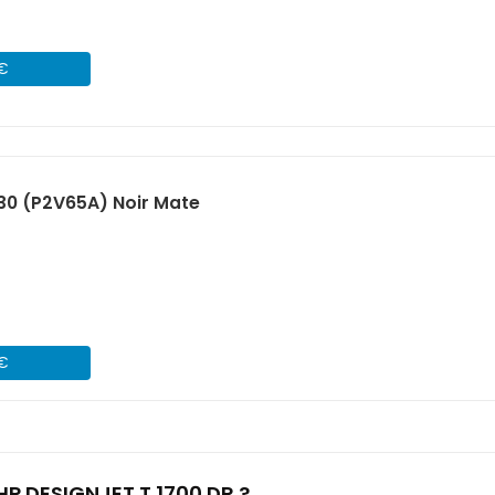
 €
30 (P2V65A) Noir Mate
 €
HP DESIGNJET T 1700 DR ?