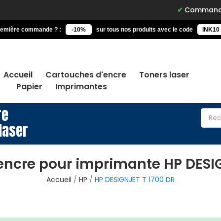
Commandez avant 15h
remière commande ? :
-10%
sur tous nos produits avec le code
INK10
Accueil
Cartouches d'encre
Toners laser
Papier
Imprimantes
re
laser
encre pour imprimante HP DESIG
Accueil
HP
HP DESIGNJET T 1700 DR