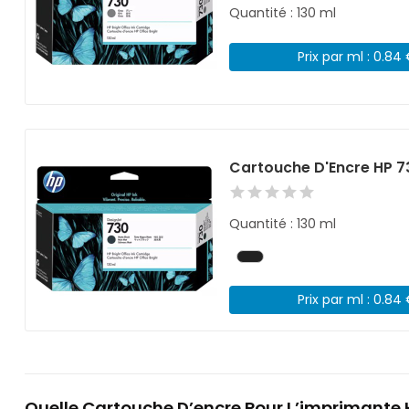
Quantité : 130 ml
Prix par ml : 0.84
Cartouche D'Encre HP 7
Quantité : 130 ml
Prix par ml : 0.84
Quelle Cartouche D’encre Pour L’imprimante 