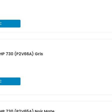
 €
HP 730 (P2V66A) Gris
 €
HP 730 (P2V65A) Noir Mate