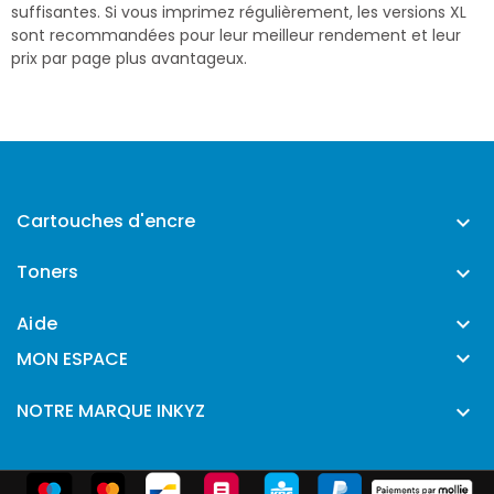
suffisantes. Si vous imprimez régulièrement, les versions XL
sont recommandées pour leur meilleur rendement et leur
prix par page plus avantageux.
Cartouches d'encre

Toners

Aide


MON ESPACE
NOTRE MARQUE INKYZ
