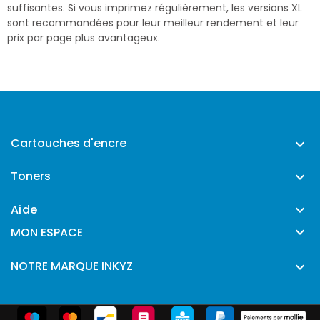
suffisantes. Si vous imprimez régulièrement, les versions XL
sont recommandées pour leur meilleur rendement et leur
prix par page plus avantageux.
Cartouches d'encre

Toners

Aide


MON ESPACE
NOTRE MARQUE INKYZ
