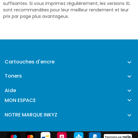
suffisantes. Si vous imprimez régulièrement, les versions XL
sont recommandées pour leur meilleur rendement et leur
prix par page plus avantageux.
Cartouches d'encre

Toners

Aide


MON ESPACE
NOTRE MARQUE INKYZ
