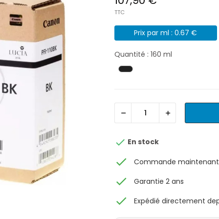
107,90 €
TTC
Prix par ml : 0.67 €
Quantité : 160 ml

En stock
check
Commande maintenant, 
check
Garantie 2 ans
check
Expédié directement depu