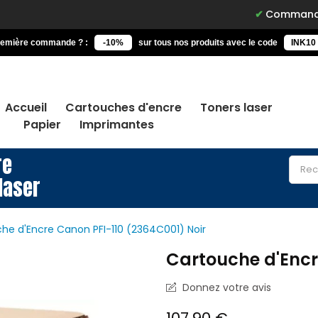
Commandez avant 15h, 
remière commande ? :
-10%
sur tous nos produits avec le code
INK10
Accueil
Cartouches d'encre
Toners laser
Papier
Imprimantes
re
laser
he d'Encre Canon PFI-110 (2364C001) Noir
Cartouche d'Encr
Donnez votre avis