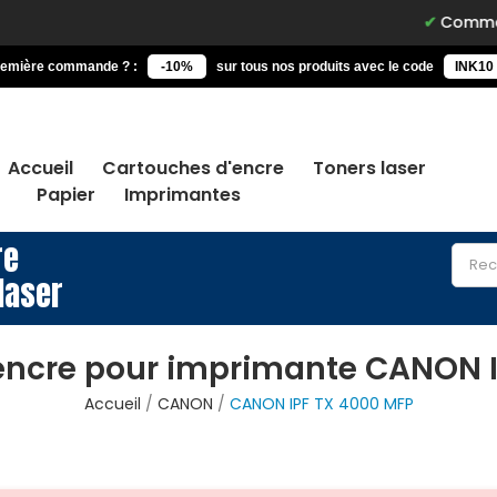
Commandez ava
remière commande ? :
-10%
sur tous nos produits avec le code
INK10
Accueil
Cartouches d'encre
Toners laser
Papier
Imprimantes
re
laser
encre pour imprimante CANON I
Accueil
CANON
CANON IPF TX 4000 MFP