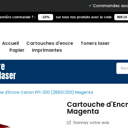
Commandez avant 15h, livré d
remière commande ? :
-10%
sur tous nos produits avec le code
INK10
Accueil
Cartouches d'encre
Toners laser
Papier
Imprimantes
re
laser
e d'Encre Canon PFI-320 (2892C001) Magenta
Cartouche d'Encr
Magenta
Donnez votre avis