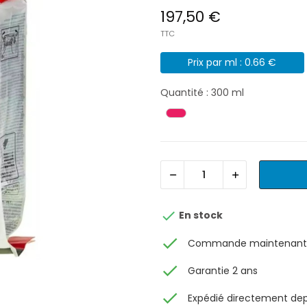
197,50 €
TTC
Prix par ml : 0.66 €
Quantité : 300 ml

En stock
check
Commande maintenant, 
check
Garantie 2 ans
check
Expédié directement depu