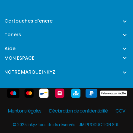
Cartouches d'encre

Toners

Aide


MON ESPACE
NOTRE MARQUE INKYZ

Mentions légales
Déclaration de confidentialité
CGV
© 2025 Inkyz tous droits réservés - JM PRODUCTION SRL