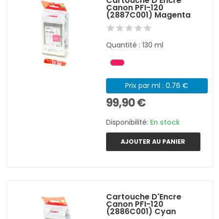
Cartouche D'Encre
Canon PFI-120
(2887C001) Magenta
Quantité : 130 ml
Prix par ml : 0.76 €
99,90 €
Disponibilité:
En stock
AJOUTER AU PANIER
Cartouche D'Encre
Canon PFI-120
(2886C001) Cyan