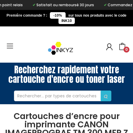
relais
Satisfait ou remboursé 30 jours
Commandez avant 15h
Première commande ? :
-10%
sur tous nos produits avec le code
INK10
0
Recherchez rapidement votre
cartouche d'encre ou toner laser
Cartouches d’encre pour
imprimante CANON
IMAGEPROGRAF TM 300 MFP Z