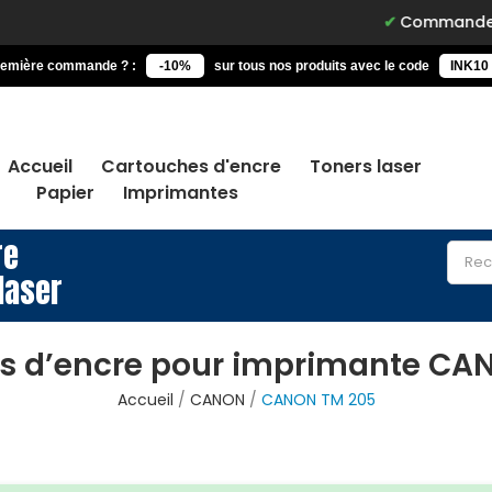
Commandez avant 15h, l
remière commande ? :
-10%
sur tous nos produits avec le code
INK10
Accueil
Cartouches d'encre
Toners laser
Papier
Imprimantes
re
laser
s d’encre pour imprimante CA
Accueil
CANON
CANON TM 205