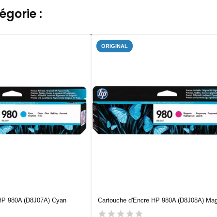
gorie :
ORIGINAL
 HP 980A (D8J07A) Cyan
Cartouche d'Encre HP 980A (D8J08A) Ma