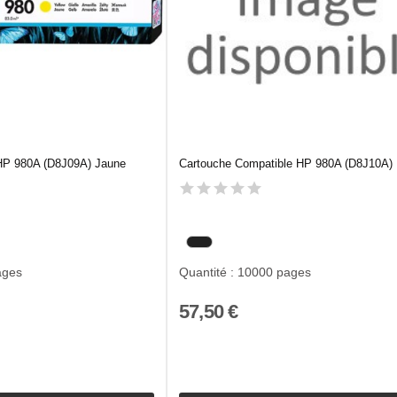
 HP 980A (D8J09A) Jaune
Cartouche Compatible HP 980A (D8J10A) 
ages
Quantité : 10000 pages
57,50 €