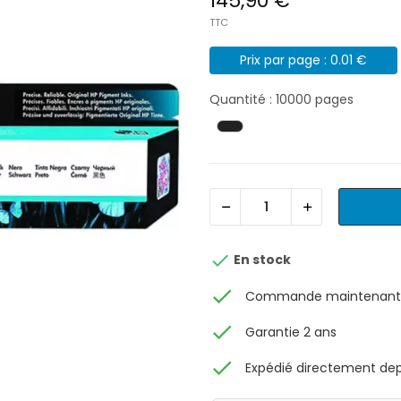
145,90 €
TTC
Prix par page : 0.01 €
Quantité : 10000 pages

En stock
check
Commande maintenant, 
check
Garantie 2 ans
check
Expédié directement depu