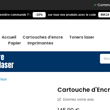
Commandez avant 1
remière commande ? :
-10%
sur tous nos produits avec le code
INK10
Accueil
Cartouches d'encre
Toners laser
Papier
Imprimantes
re
laser
Noir
Cartouche d'Encr
Donnez votre avis