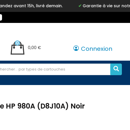
5h, livré demain.
Garantie à vie sur notre marque I
0
0,00 €
Connexion
e HP 980A (D8J10A) Noir