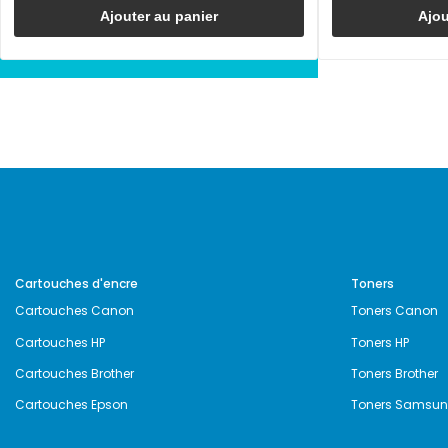
Ajouter au panier
Ajou
Cartouches d'encre
Toners
Cartouches Canon
Toners Canon
Cartouches HP
Toners HP
Cartouches Brother
Toners Brother
Cartouches Epson
Toners Samsu