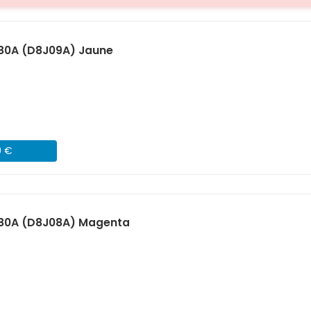
980A (D8J09A) Jaune
9 €
980A (D8J08A) Magenta