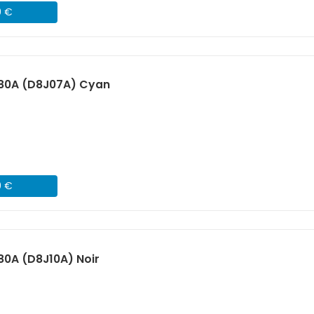
9 €
980A (D8J07A) Cyan
9 €
80A (D8J10A) Noir