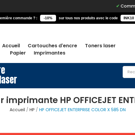
Commandez avant
remière commande ? :
-10%
sur tous nos produits avec le code
INK10
Accueil
Cartouches d'encre
Toners laser
Papier
Imprimantes
re
laser
r imprimante HP OFFICEJET EN
Accueil
HP
HP OFFICEJET ENTERPRISE COLOR X 585 DN