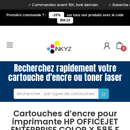
Commandez avant 15h, livré demain.
Garantie à vi
Première commande ? :
-10%
sur tous nos produits avec le code
INK10
0
Recherchez rapidement votre
cartouche d'encre ou toner laser
Cartouches d’encre pour
imprimante HP OFFICEJET
ENTERPRISE COLOR X 585 F