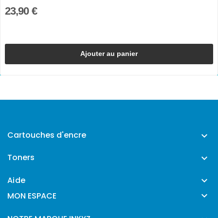
23,90 €
Ajouter au panier
Cartouches d'encre

Toners

Aide


MON ESPACE