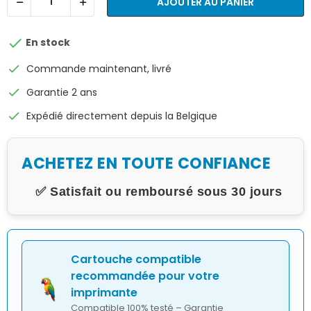
AJOUTER AU PANIER

En stock
check
Commande maintenant, livré
check
Garantie 2 ans
check
Expédié directement depuis la Belgique
ACHETEZ EN TOUTE CONFIANCE
✅ Satisfait ou remboursé sous 30 jours
Cartouche compatible
recommandée pour votre
imprimante
Compatible 100% testé – Garantie