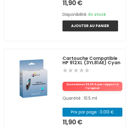
11,90 €
Disponibilité:
En stock
AJOUTER AU PANIER
Cartouche Compatible
HP 912XL (3YL81AE) Cyan
Économisez 53,05 % par rapport à
l'original
Quantité : 10.5 ml
Prix par page : 0.013 €
11,90 €