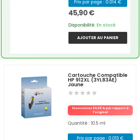
Prix par page : 0.014 €
45,90 €
Disponibilité:
En stock
AJOUTER AU PANIER
Cartouche Compatible
HP 912XL (3YL83AE)
Jaune
Économisez 53,05 % par rapport à
l'original
Quantité : 10.5 ml
Prix par page : 0.013 €