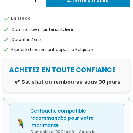
AJOUTER AU PANIER

En stock
check
Commande maintenant, livré
check
Garantie 2 ans
check
Expédié directement depuis la Belgique
ACHETEZ EN TOUTE CONFIANCE
✅ Satisfait ou remboursé sous 30 jours
Cartouche compatible
recommandée pour votre
imprimante
Compatible 100% testé – Garantie