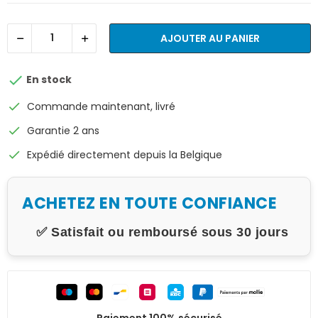
AJOUTER AU PANIER

En stock
check
Commande maintenant, livré
check
Garantie 2 ans
check
Expédié directement depuis la Belgique
ACHETEZ EN TOUTE CONFIANCE
✅ Satisfait ou remboursé sous 30 jours
Paiement 100% sécurisé