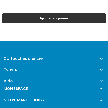
Ajouter au panier
Cartouches d'encre

Toners

Aide


MON ESPACE
NOTRE MARQUE INKYZ
