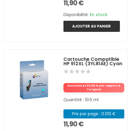
11,90 €
Disponibilité:
En stock
AJOUTER AU PANIER
Cartouche Compatible
HP 912XL (3YL81AE) Cyan
Économisez 53,05 % par rapport à
l'original
Quantité : 10.5 ml
Prix par page : 0.013 €
11,90 €