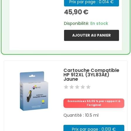
Prix par page : 0.014 €
45,90 €
Disponibilité:
En stock
AJOUTER AU PANIER
Cartouche Compatible
HP 912XL (3YL83AE)
Jaune
Économisez 53,05 % par rapport à
l'original
Quantité : 10.5 ml
Prix par page : 0.013 €