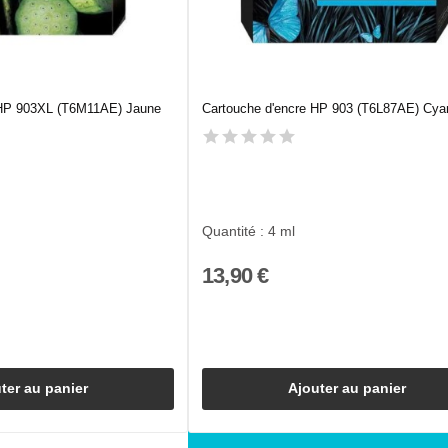
 HP 903XL (T6M11AE) Jaune
Cartouche d'encre HP 903 (T6L87AE) Cya
Quantité : 4 ml
13,90 €
ter au panier
Ajouter au panier