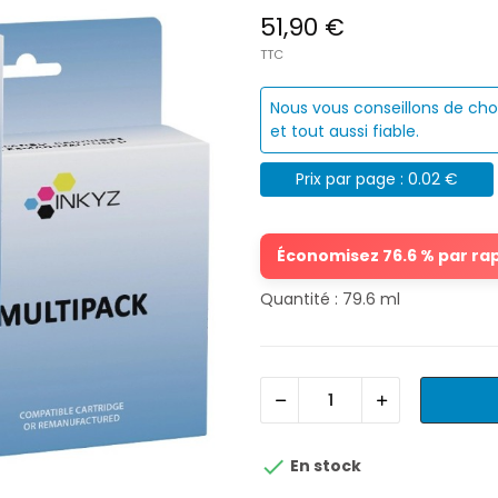
51,90 €
TTC
Nous vous conseillons de cho
et tout aussi fiable.
Prix par page : 0.02 €
Économisez 76.6 % par rapp
Quantité : 79.6 ml

En stock