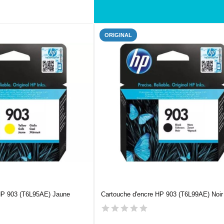
ORIGINAL
HP 903 (T6L95AE) Jaune
Cartouche d'encre HP 903 (T6L99AE) Noir