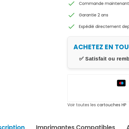
check
Commande maintenant, 
check
Garantie 2 ans
check
Expédié directement depu
ACHETEZ EN TO
✅ Satisfait ou rem
Voir toutes les
cartouches HP
cription
Imprimantes Compatibles