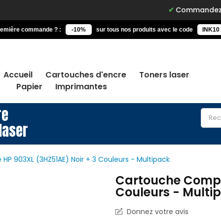
Commandez avant 15h, livr
remière commande ? :
-10%
sur tous nos produits avec le code
INK10
Accueil
Cartouches d'encre
Toners laser
Papier
Imprimantes
re
laser
HP 903XL (3HZ51AE) Noir + 3 Couleurs - Multipack
Cartouche Compat
Couleurs - Multi
Donnez votre avis