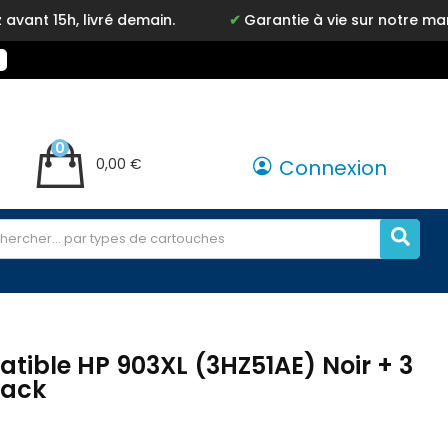
é demain.
Garantie à vie sur notre marque Inkyz
0
0,00 €
Connexion
ible HP 903XL (3HZ51AE) Noir + 3
pack