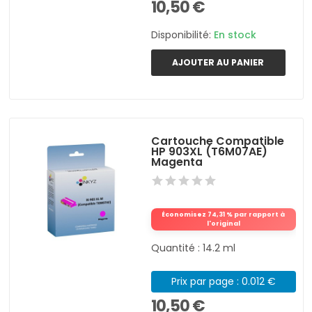
10,50 €
Disponibilité:
En stock
AJOUTER AU PANIER
Cartouche Compatible
HP 903XL (T6M07AE)
Magenta
Économisez 74,31 % par rapport à
l'original
Quantité : 14.2 ml
Prix par page : 0.012 €
10,50 €