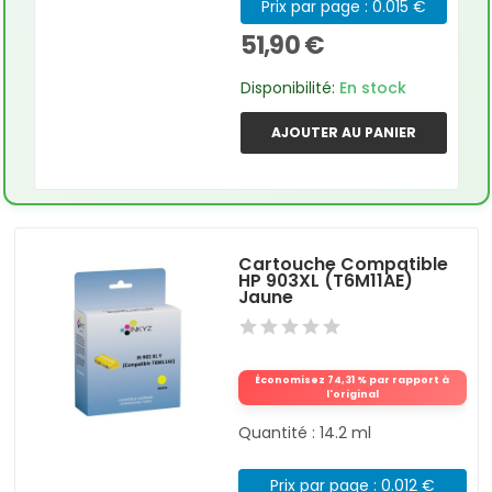
Prix par page : 0.015 €
51,90 €
Disponibilité:
En stock
AJOUTER AU PANIER
Cartouche Compatible
HP 903XL (T6M11AE)
Jaune
Économisez 74,31 % par rapport à
l'original
Quantité : 14.2 ml
Prix par page : 0.012 €