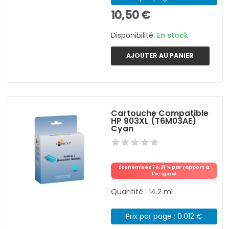
10,50 €
Disponibilité:
En stock
AJOUTER AU PANIER
Cartouche Compatible
HP 903XL (T6M03AE)
Cyan
Économisez 74,31 % par rapport à
l'original
Quantité : 14.2 ml
Prix par page : 0.012 €