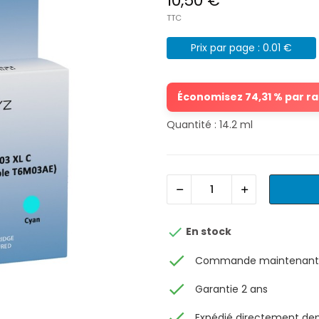
10,50 €
TTC
Prix par page : 0.01 €
Économisez 74,31 % par rap
Quantité : 14.2 ml

En stock
check
Commande maintenant, 
check
Garantie 2 ans
check
Expédié directement depu