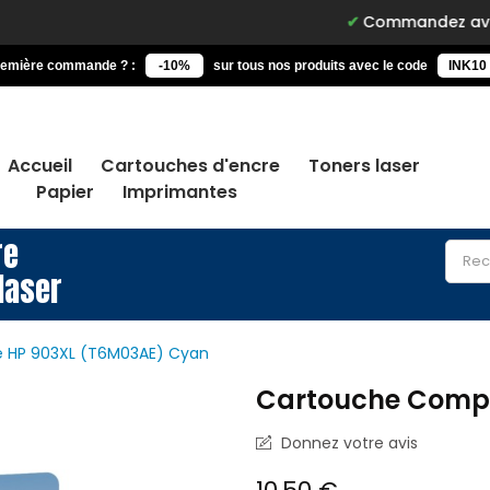
Commandez avant 15h, livré d
remière commande ? :
-10%
sur tous nos produits avec le code
INK10
Accueil
Cartouches d'encre
Toners laser
Papier
Imprimantes
re
laser
 HP 903XL (T6M03AE) Cyan
Cartouche Compa
Donnez votre avis