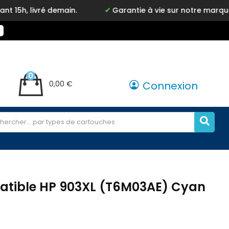
emain.
Garantie à vie sur notre marque Inkyz
0
0,00 €
Connexion
tible HP 903XL (T6M03AE) Cyan