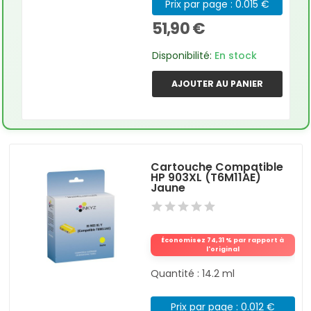
Prix par page : 0.015 €
51,90 €
Disponibilité:
En stock
AJOUTER AU PANIER
Cartouche Compatible
HP 903XL (T6M11AE)
Jaune
Économisez 74,31 % par rapport à
l'original
Quantité : 14.2 ml
Prix par page : 0.012 €