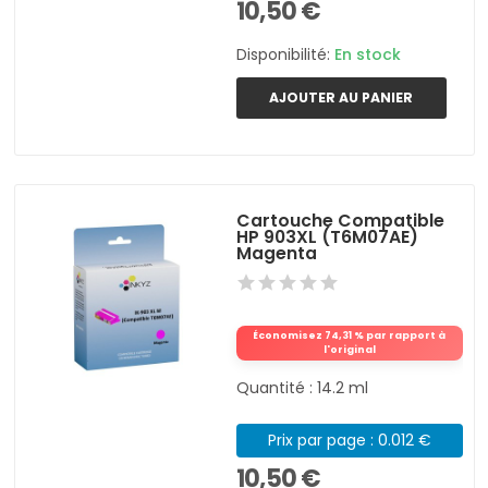
10,50 €
Disponibilité:
En stock
AJOUTER AU PANIER
Cartouche Compatible
HP 903XL (T6M07AE)
Magenta
Économisez 74,31 % par rapport à
l'original
Quantité : 14.2 ml
Prix par page : 0.012 €
10,50 €