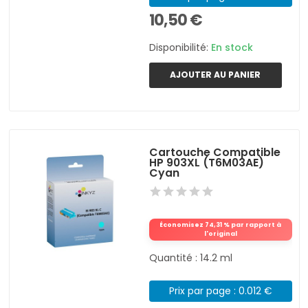
10,50 €
Disponibilité:
En stock
AJOUTER AU PANIER
Cartouche Compatible
HP 903XL (T6M03AE)
Cyan
Économisez 74,31 % par rapport à
l'original
Quantité : 14.2 ml
Prix par page : 0.012 €