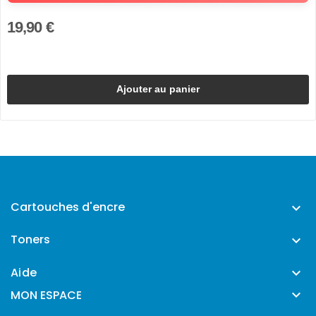
19,90 €
Ajouter au panier
Cartouches d'encre

Toners

Aide


MON ESPACE