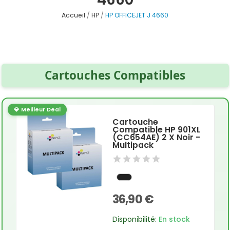
Accueil
HP
HP OFFICEJET J 4660
Cartouches Compatibles
💎 Meilleur Deal
Cartouche
Compatible HP 901XL
(CC654AE) 2 X Noir -
Multipack
36,90 €
Disponibilité:
En stock