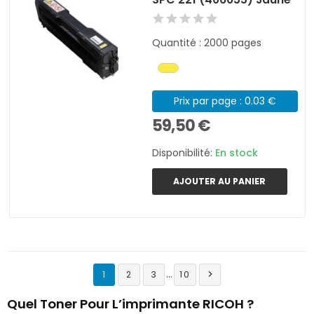
Quantité : 2000 pages
Prix par page : 0.03 €
59,50 €
Disponibilité:
En stock
AJOUTER AU PANIER
…
1
2
3
10

Quel Toner Pour L’imprimante RICOH ?