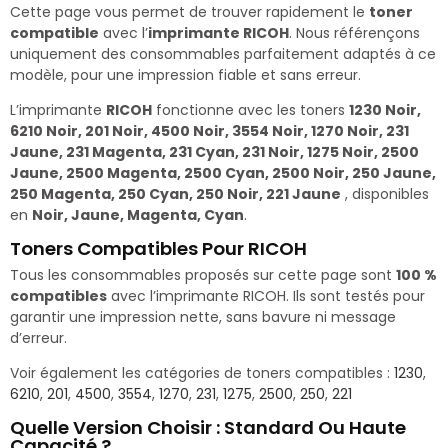
Cette page vous permet de trouver rapidement le
toner
compatible
avec l’
imprimante RICOH
. Nous référençons
uniquement des consommables parfaitement adaptés à ce
modèle, pour une impression fiable et sans erreur.
L’imprimante
RICOH
fonctionne avec les toners
1230 Noir,
6210 Noir, 201 Noir, 4500 Noir, 3554 Noir, 1270 Noir, 231
Jaune, 231 Magenta, 231 Cyan, 231 Noir, 1275 Noir, 2500
Jaune, 2500 Magenta, 2500 Cyan, 2500 Noir, 250 Jaune,
250 Magenta, 250 Cyan, 250 Noir, 221 Jaune
, disponibles
en
Noir, Jaune, Magenta, Cyan
.
Toners Compatibles Pour RICOH
Tous les consommables proposés sur cette page sont
100 %
compatibles
avec l’imprimante RICOH. Ils sont testés pour
garantir une impression nette, sans bavure ni message
d’erreur.
Voir également les catégories de toners compatibles :
1230
,
6210
,
201
,
4500
,
3554
,
1270
,
231
,
1275
,
2500
,
250
,
221
Quelle Version Choisir : Standard Ou Haute
Capacité ?