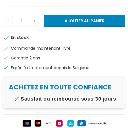
AJOUTER AU PANIER

En stock
check
Commande maintenant, livré
check
Garantie 2 ans
check
Expédié directement depuis la Belgique
ACHETEZ EN TOUTE CONFIANCE
✅ Satisfait ou remboursé sous 30 jours