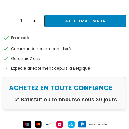
AJOUTER AU PANIER

En stock
check
Commande maintenant, livré
check
Garantie 2 ans
check
Expédié directement depuis la Belgique
ACHETEZ EN TOUTE CONFIANCE
✅ Satisfait ou remboursé sous 30 jours