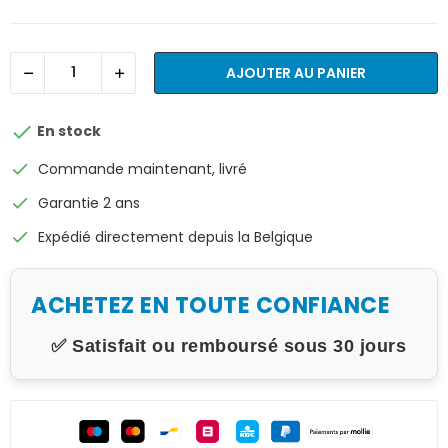
AJOUTER AU PANIER

En stock
check
Commande maintenant, livré
check
Garantie 2 ans
check
Expédié directement depuis la Belgique
ACHETEZ EN TOUTE CONFIANCE
✅ Satisfait ou remboursé sous 30 jours