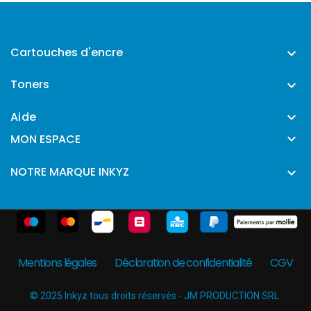
Cartouches d'encre

Toners

Aide


MON ESPACE
NOTRE MARQUE INKYZ

Mentions légales
Déclaration de confidentialité
CGV
© 2025 Inkyz tous droits réservés - JM PRODUCTION SRL