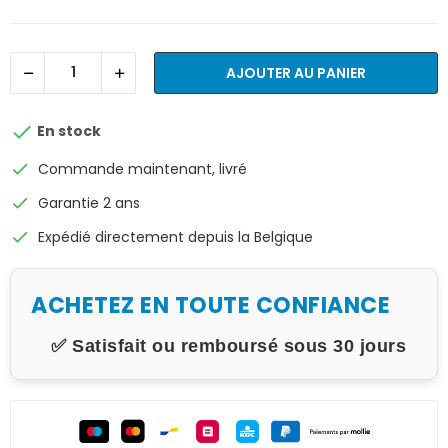
AJOUTER AU PANIER

En stock
check
Commande maintenant, livré
check
Garantie 2 ans
check
Expédié directement depuis la Belgique
ACHETEZ EN TOUTE CONFIANCE
✅ Satisfait ou remboursé sous 30 jours