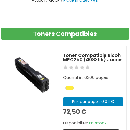
Accueil
RICOH
RICOH M C 250 FWB
Toners Compatibles
Toner Compatible Ricoh
MPC250 (408355) Jaune
Quantité : 6300 pages
Prix par page : 0.011 €
72,50 €
Disponibilité:
En stock