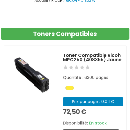
Accueil
RICOH
RICOH P C 302 W
Toners Compatibles
Toner Compatible Ricoh
MPC250 (408355) Jaune
Quantité : 6300 pages
Prix par page : 0.011 €
72,50 €
Disponibilité:
En stock